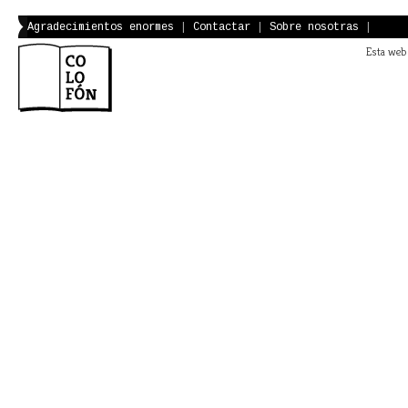
Agradecimientos enormes
|
Contactar
|
Sobre nosotras
|
Esta web 