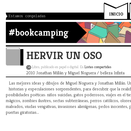
INICIO
Estamos congeladas
#bookcamping
HERVIR UN OSO
Libro, publicado en papel o digital. En
Listas compartidas
2010 Jonathan Millán y Miguel Noguera / belleza Infinta
Las mejores ideas y dibujos de Miguel Noguera y Jonathan Millán. U
historias y especulaciones sorprendentes, para descubrir que la realida
posibilidades poéticas: niños suicidas, gatos poderosos, viajes en el t
mágicos, zombies ilustres, sectas subterráneas, perros católicos, olore
malvados, viudas vengativas, invasiones alienígenas, pedos inocentes, p
puertas giratorias…