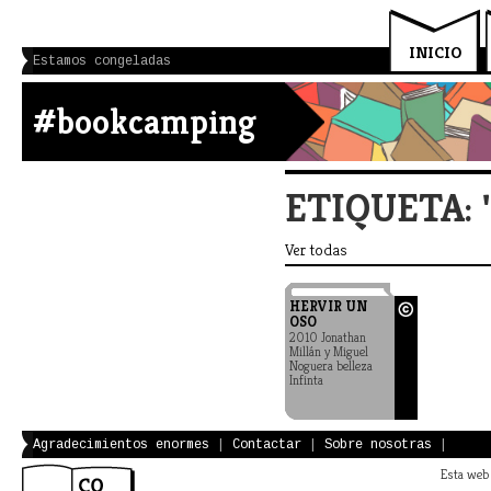
INICIO
Estamos congeladas
#bookcamping
ETIQUETA:
Ver todas
HERVIR UN
OSO
2010 Jonathan
Millán y Miguel
Noguera belleza
Infinta
Agradecimientos enormes
|
Contactar
|
Sobre nosotras
|
Esta web 