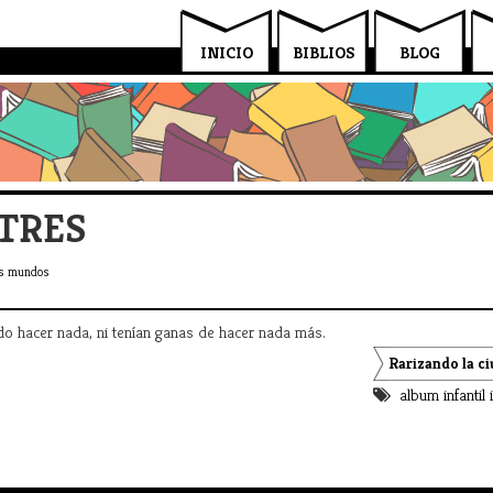
INICIO
BIBLIOS
BLOG
STRES
os mundos
do hacer nada, ni tenían ganas de hacer nada más.
Rarizando la c
album infantil 