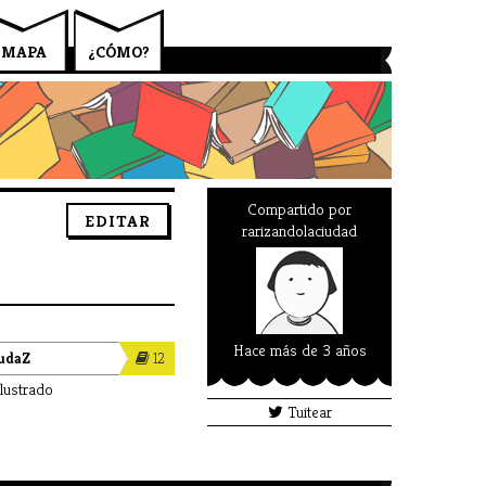
MAPA
¿CÓMO?
Compartido por
EDITAR
rarizandolaciudad
Hace más de 3 años
iudaZ
12
ilustrado
Tuitear