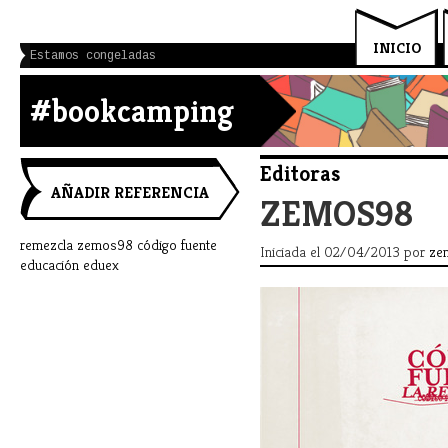
INICIO
Estamos congeladas
#bookcamping
Editoras
AÑADIR REFERENCIA
ZEMOS98
remezcla
zemos98
código fuente
Iniciada el 02/04/2013 por
ze
educación
eduex