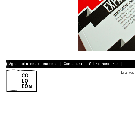
Agradecimientos enormes
|
Contactar
|
Sobre nosotras
|
Esta web 