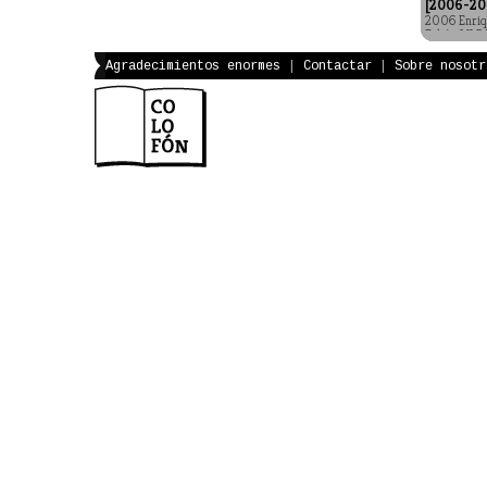
[2006-20
2006 Enriq
Falcón MLR
Agradecimientos enormes
|
Contactar
|
Sobre nosotr