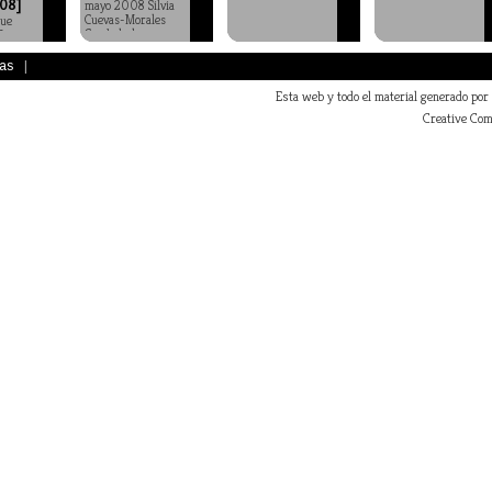
08]
mayo 2008 Silvia
Cuevas-Morales
ue
Cambalache
S
as
|
Esta web y todo el material generado por
Creative Com