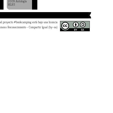
2009 Antología
MLRS
 el proyecto #bookcamping está bajo una licencia
mons Reconocimiento - Compartir Igual (by-sa)