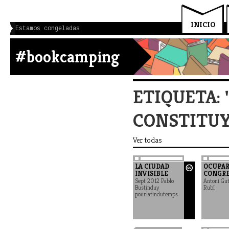
INICIO
Estamos congeladas
#bookcamping
ETIQUETA: 
CONSTITUY
Ver todas
LA CIUDAD
OCUPAR
INVISIBLE
CONGR
Sept 2012 Pablo
Antoni Gut
Bustinduy
Rubí
pourlafindutemps