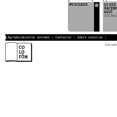
#VOCES25S
LO QUE
HACEM
AQUÍ
2012 Marí
Agradecimientos enormes
|
Contactar
|
Sobre nosotras
|
Esta web 